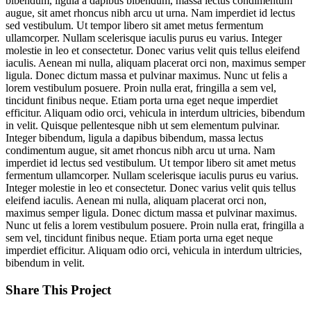
bibendum, ligula a dapibus bibendum, massa lectus condimentum
augue, sit amet rhoncus nibh arcu ut urna. Nam imperdiet id lectus
sed vestibulum. Ut tempor libero sit amet metus fermentum
ullamcorper. Nullam scelerisque iaculis purus eu varius. Integer
molestie in leo et consectetur. Donec varius velit quis tellus eleifend
iaculis. Aenean mi nulla, aliquam placerat orci non, maximus semper
ligula. Donec dictum massa et pulvinar maximus. Nunc ut felis a
lorem vestibulum posuere. Proin nulla erat, fringilla a sem vel,
tincidunt finibus neque. Etiam porta urna eget neque imperdiet
efficitur. Aliquam odio orci, vehicula in interdum ultricies, bibendum
in velit. Quisque pellentesque nibh ut sem elementum pulvinar.
Integer bibendum, ligula a dapibus bibendum, massa lectus
condimentum augue, sit amet rhoncus nibh arcu ut urna. Nam
imperdiet id lectus sed vestibulum. Ut tempor libero sit amet metus
fermentum ullamcorper. Nullam scelerisque iaculis purus eu varius.
Integer molestie in leo et consectetur. Donec varius velit quis tellus
eleifend iaculis. Aenean mi nulla, aliquam placerat orci non,
maximus semper ligula. Donec dictum massa et pulvinar maximus.
Nunc ut felis a lorem vestibulum posuere. Proin nulla erat, fringilla a
sem vel, tincidunt finibus neque. Etiam porta urna eget neque
imperdiet efficitur. Aliquam odio orci, vehicula in interdum ultricies,
bibendum in velit.
Share This Project